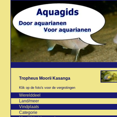
Tropheus Moorii Kasanga
Klik op de foto's voor de vergrotingen
Werelddeel
Land/meer
Vindplaats
Categorie