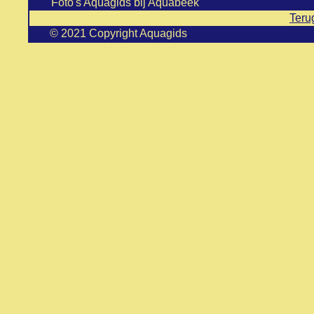
Foto's Aquagids bij Aquabeek
Teru
© 2021 Copyright Aquagids
.