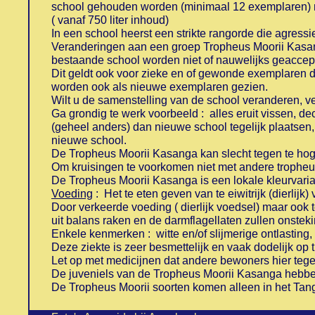
school gehouden worden (minimaal 12 exemplaren) m
( vanaf 750 liter inhoud)
In een school heerst een strikte rangorde die agressi
Veranderingen aan een groep Tropheus Moorii Kasang
bestaande school worden niet of nauwelijks geaccep
Dit geldt ook voor zieke en of gewonde exemplaren d
worden ook als nieuwe exemplaren gezien.
Wilt u de samenstelling van de school veranderen, ver
Ga grondig te werk voorbeeld : alles eruit vissen, de
(geheel anders) dan nieuwe school tegelijk plaatse
nieuwe school.
....
De Tropheus Moorii Kasanga kan slecht tegen te hoge 
Om kruisingen te voorkomen niet met andere trophe
De Tropheus Moorii Kasanga is een lokale kleurvaria
Voeding
: Het te eten geven van te eiwitrijk (dierli
Door verkeerde voeding ( dierlijk voedsel) maar ook 
uit balans raken en de darmflagellaten zullen onste
Enkele kenmerken : witte en/of slijmerige ontlasting
Deze ziekte is zeer besmettelijk en vaak dodelijk op t
Let op met medicijnen dat andere bewoners hier teg
De juveniels van de Tropheus Moorii Kasanga hebbe
De Tropheus Moorii soorten komen alleen in het Tan