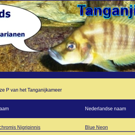
e P van het Tanganijkameer
naam
Nederlandse naam
chromis Nigripinnis
Blue Neon