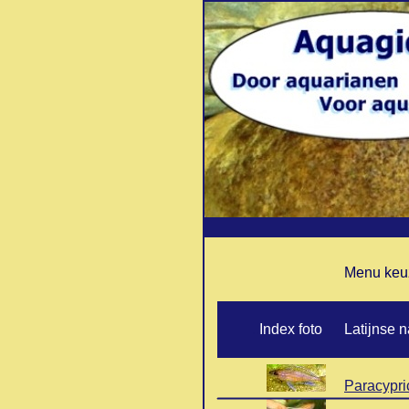
Menu keuz
..
Index foto
Latijnse 
.
Paracypri