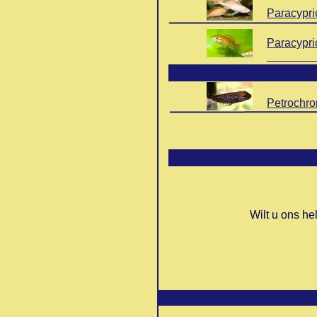
Paracypri
Paracypri
Blue
Petrochr
Wilt u ons h