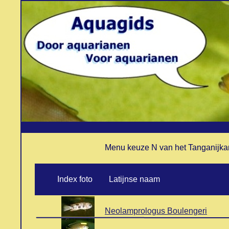
Menu keuze N van het Tanganijk
..
Index foto
..
Latijnse naam
.
Neolamprologus Boulengeri