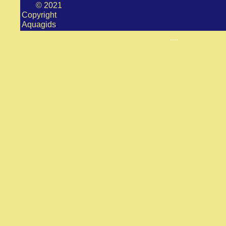
© 2021
Copyright
Aquagids
.
...
....