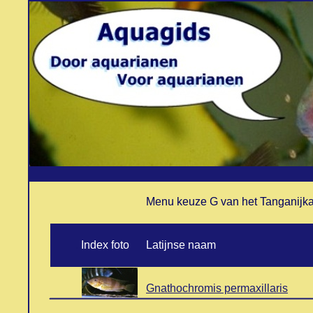
Menu keuze G van het Tanganijk
..
Index foto
Latijnse naam
.
Gnathochromis permaxillaris