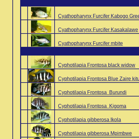
..
Cyathopharynx Furcifer Kabogo Gre
..
Cyathopharynx Furcifer Kasakalawe
..
Cyathopharynx Furcifer mbite
..
Cyphotilapia Frontosa black widow
..
Cyphotilapia Frontosa Blue Zaire ki
..
Cyphotilapia Frontosa Burundi
..
Cyphotilapia Frontosa Kigoma
..
Cyphotilapia gibberosa Ikola
..
Cyphotilapia gibberosa Mpimbwe