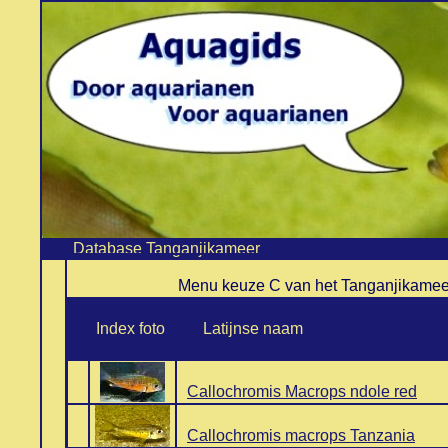
Database Tanganjikameer
.
Menu keuze C van het Tanganjikamee
.
Index foto
..
Latijnse naam
..
..
Callochromis Macrops ndole red
..
Callochromis macrops Tanzania