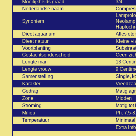
Moeilijkheids graad
3/4
Nederlandse naam
Compres
Lamprolo
Synoniem
Neolamp
Haplochr
Dieet aquarium
Alles eter
Dieet natuur
Kleine vi
Voortplanting
Substraa
Geslachtsonderscheid
Geen zic
Lengte man
13 Centi
Lengte vrouw
9 Centim
Samenstelling
Single, k
Karakter
Vreedzaam
Gedrag
Matig ag
Zone
Midden
Stroming
Matig tot
Milieu
Ph. 7.5-
Temperatuur
Minimaal
Extra inf