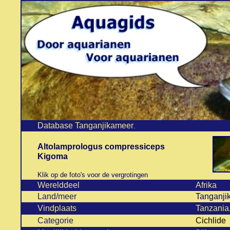
Database Tanganjikameer
.
Altolamprologus compressiceps
Kigoma
Klik op de foto's voor de vergrotingen
Werelddeel
Afrika
Land/meer
Tanganji
Vindplaats
Tanzania
Categorie
Cichlide