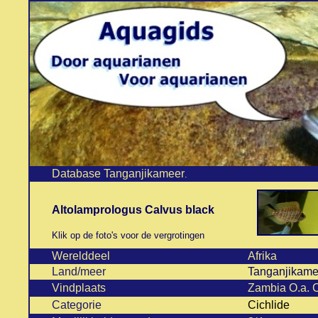
Database Tanganjikameer
.
Altolamprologus Calvus black
Klik op de foto's voor de vergrotingen
Werelddeel
Afrika
Land/meer
Tanganjikame
Vindplaats
Zambia O.a. 
Categorie
Cichlide