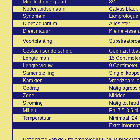
Moeilijkheids graad
3/4
Nederlandse naam
Calvus black
Synoniem
Lamprologus 
Dieet aquarium
Alles eter
Dieet natuur
Kleine vissen,
Voortplanting
Substraatbroe
Geslachtsonderscheid
Geen zichtbaa
Lengte man
15 Centimete
Lengte vrouw
9 Centimeter
Samenstelling
Single, koppe
Karakter
Vreedzaam, al
Gedrag
Matig agressi
Zone
Midden
Stroming
Matig tot hard
Milieu
Ph. 7.5-8.5 
Temperatuur
Minimaal. 24
Extra informat
Het gedrag van de Altolamprologus Calvus black va